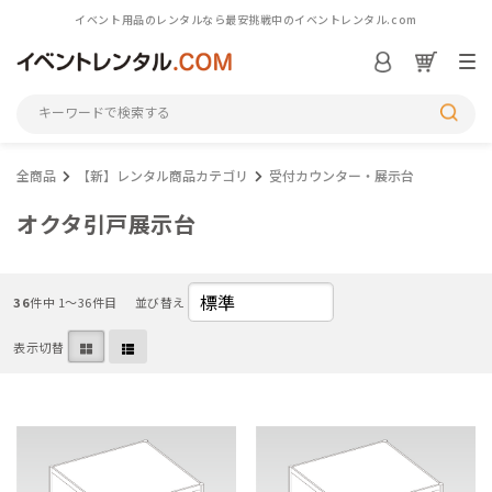
イベント用品のレンタルなら最安挑戦中のイベントレンタル.com
ログイン／会員登録
S
全商品
【新】レンタル商品カテゴリ
受付カウンター・展示台
シーンから探す
オクタ引戸展示台
カテゴリから探す
36
件中 1〜36件目
並び替え
アイテム一覧を見る
表示切替
M
初めての方へ