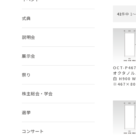
ご注文ガイド
41
件中 1
式典
お支払いについて
説明会
よくあるご質問
展示会
OCT-P4
オクタノル
祭り
白 H900 
※467×80
株主総会・学会
選挙
コンサート