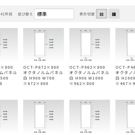
〜41件目
並び替え
表示切替
67×800
OCT-P672×800
OCT-P962×800
OCT-P
ムパネル
オクタノルムパネル
オクタノルムパネル
オクタノ
W500
白 H900 W700
白 H900 W1000
白 H100
0
※672×800
※962×800
※467×9