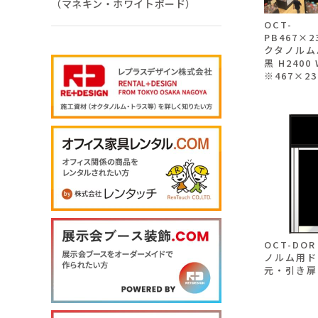
（マネキン・ホワイトボード）
OCT-
PB467×2
クタノルム
黒 H2400
※467×23
OCT-DO
ノルム用ド
元・引き扉