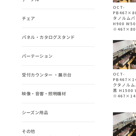
OCT-
PB467×
チェア
タノルムパ
H900 W
※467×80
パネル・カタログスタンド
パーテーション
OCT-
受付カウンター ・展示台
PB467×1
クタノルム
黒 H1500
映像・音響・照明機材
※467×14
シーズン用品
その他