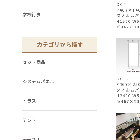
OCT-
P467×1
学校行事
タノルムパ
H1500 W
※467×14
カテゴリから探す
セット商品
OCT-
システムパネル
P467×2
タノルムパ
H2400 W
トラス
※467×23
テント
テーブル