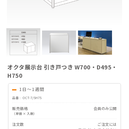
ご注文ガイド
お支払いについて
よくあるご質問
オクタ展示台 引き戸つき W700・D495・
H750
1日～1週間
品番
OCT-7/5H75
販売価格
会員のみ公開
（単価 × 入数）
注文数
ご注文には