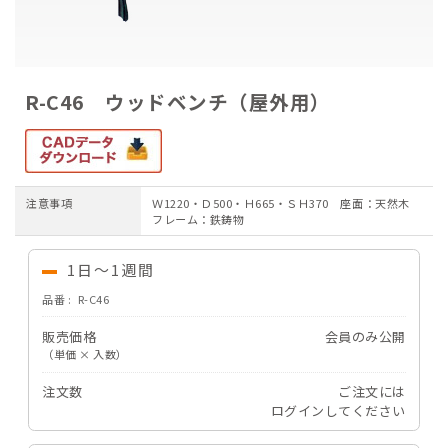
ご注文ガイド
お支払いについて
R-C46 ウッドベンチ（屋外用）
よくあるご質問
注意事項
Ｗ1220・Ｄ500・Ｈ665・ＳＨ370 座面：天然木
フレーム：鉄鋳物
1日～1週間
品番
R-C46
販売価格
会員のみ公開
（単価 × 入数）
注文数
ご注文には
ログイン
してください